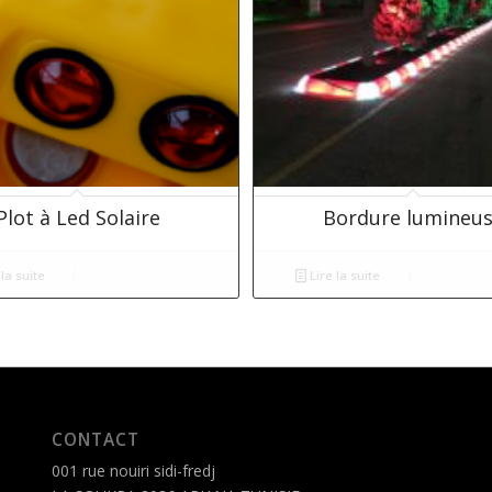
Plot à Led Solaire
Bordure lumineu
la suite
Lire la suite
CONTACT
001 rue nouiri sidi-fredj